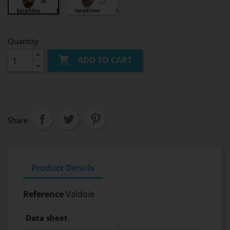
cuir
daim
Quantity

ADD TO CART
Share
Product Details
Reference
Valdoie
Data sheet