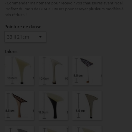
Commander maintenant pour recevoir vos chaussures avant Noel.
Profitez du mois de BLACK FRIDAY pour essayer plusieurs modèles à
prix réduits !
Pointure de danse
Talons
99280,10cm
23349,
650silver,
10cm
8,5cm
brz,
650,
428gold,
8,5cm
8,5cm
8,5cm
428silver,
428,
301,